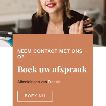
NEEM CONTACT MET ONS
OP
Boek uw afspraak
Afbeeldingen van
Freepik
BOEK NU